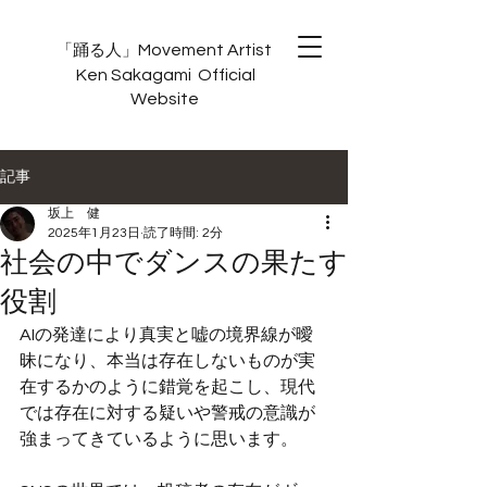
Movement Artist
「踊る人」
Ken
Sakagami Official
Website
記事
坂上 健
2025年1月23日
読了時間: 2分
社会の中でダンスの果たす
役割
AIの発達により真実と嘘の境界線が曖
昧になり、本当は存在しないものが実
在するかのように錯覚を起こし、現代
では存在に対する疑いや警戒の意識が
強まってきているように思います。